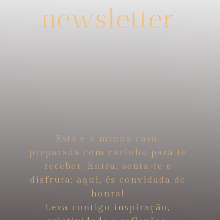
newsletter
Esta é a minha casa,
preparada com carinho para te
receber. Entra, senta-te e
disfruta: aqui, és convidada de
honra!
Leva contigo inspiração,